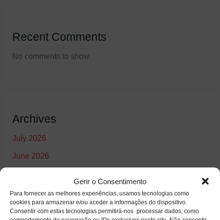
Recent Comments
No comments to show.
Archives
July 2026
June 2026
May 2026
Gerir o Consentimento
June 2025
Para fornecer as melhores experiências, usamos tecnologias como
cookies para armazenar e/ou aceder a informações do dispositivo.
Consentir com estas tecnologias permitirá-nos processar dados, como
comportamento de navegação ou IDs exclusivos neste site. Não consentir