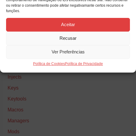
ou retirar o consentimento pode afetar negativamante certos recursos e
funções.
Categories
Aceitar
Builders
Recusar
Finetunes
Ver Preferências
Hooks
Política de Cookies
Política de Privacidade
Injectors
Injects
Keys
Keytools
Macros
Managers
Mods