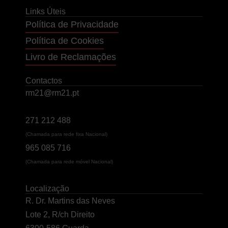
Links Úteis
Política de Privacidade
Política de Cookies
Livro de Reclamações
Contactos
rm21@rm21.pt
271 212 488
(Chamada para rede fixa Nacional)
965 085 716
(Chamada para rede móvel Nacional)
Localização
R. Dr. Martins das Neves
Lote 2, R/ch Direito
6300-586 Guarda