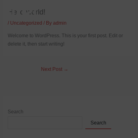
Skip
Hello world!
to
content
/
Uncategorized
/ By
admin
Welcome to WordPress. This is your first post. Edit or
delete it, then start writing!
Next Post
→
Search
Search