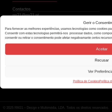
Contactos
rm21@rm21.pt
Gerir o Consenti
271 212 488
Para fornecer as melhores experiências, usamos tecnologias como cookies par
Consentir com estas tecnologias permitirá-nos processar dados, como compor
(Chamada para rede fixa Nacional)
consentir ou retirar o consentimento pode afetar negativamante certos recurso
965 085 716
Aceitar
(Chamada para rede móvel Nacional)
Recusar
Localização
R. Dr. Martins das Neves
Ver Preferênci
Lote 2, R/ch Direito
6300-586 Guarda
Política de Cookies
Política 
© 2025 RM21 – Design e Multimédia, LDA. Todos os direitos reservados.