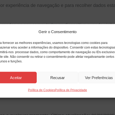
lhor experiência de navegação e para recolher dados est
zenados no seu computador ou dispositivo quando visit
Gerir o Consentimento
bre a sua navegação.
a fornecer as melhores experiências, usamos tecnologias como cookies para
azenar e/ou aceder a informações do dispositivo. Consentir com estas tecnologia
o funcionamento do site.
mitirá-nos processar dados, como comportamento de navegação ou IDs exclusivo
te site. Não consentir ou retirar o consentimento pode afetar negativamante certos
 perceber como os utilizadores interagem com o site.
ursos e funções.
eferências para melhorar a experiência do utilizador.
Aceitar
Recusar
Ver Preferências
ookies nas definições do seu navegador. Note que a desa
Política de Cookies
Política de Privacidade