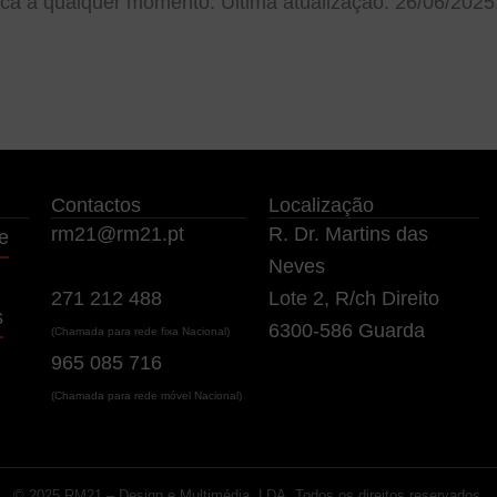
tica a qualquer momento. Última atualização: 26/06/2025
Contactos
Localização
rm21@rm21.pt
R. Dr. Martins das
e
Neves
271 212 488
Lote 2, R/ch Direito
s
6300-586 Guarda
(Chamada para rede fixa Nacional)
965 085 716
(Chamada para rede móvel Nacional)
© 2025 RM21 – Design e Multimédia, LDA. Todos os direitos reservados.