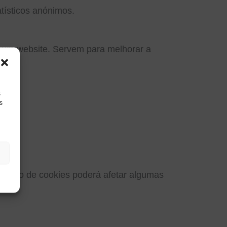
atísticos anónimos.
a um website. Servem para melhorar a
s
s
tivação de cookies poderá afetar algumas