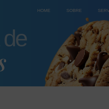
HOME
SOBRE
SER
a de
s