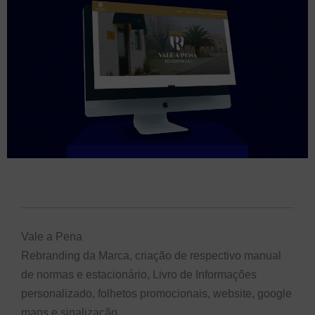
Vale a Pena
Rebranding da Marca, criação de respectivo manual
de normas e estacionário, Livro de Informações
personalizado, folhetos promocionais, website, google
maps e sinalização.