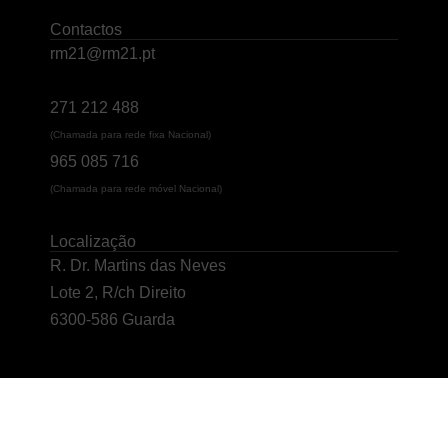
Contactos
rm21@rm21.pt
271 212 488
(Chamada para rede fixa Nacional)
965 085 716
(Chamada para rede móvel Nacional)
Localização
R. Dr. Martins das Neves
Lote 2, R/ch Direito
6300-586 Guarda
© 2025 RM21 – Design e Multimédia, LDA. Todos os direitos reservados.